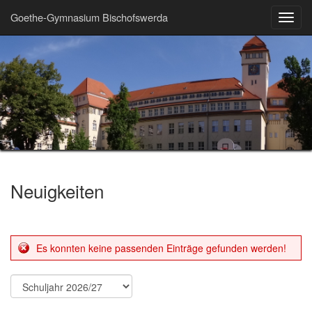
Goethe-Gymnasium Bischofswerda
Toggl
navig
Neuigkeiten
Es konnten keine passenden Einträge gefunden werden!