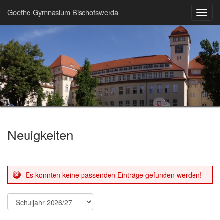
Goethe-Gymnasium Bischofswerda
Toggl
navig
Neuigkeiten
Es konnten keine passenden Einträge gefunden werden!