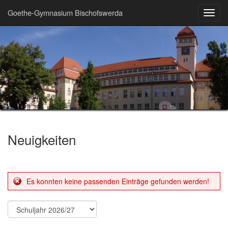
Goethe-Gymnasium Bischofswerda
Toggl
navig
Neuigkeiten
Es konnten keine passenden Einträge gefunden werden!