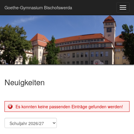
Goethe-Gymnasium Bischofswerda
Toggl
navig
Neuigkeiten
Es konnten keine passenden Einträge gefunden werden!