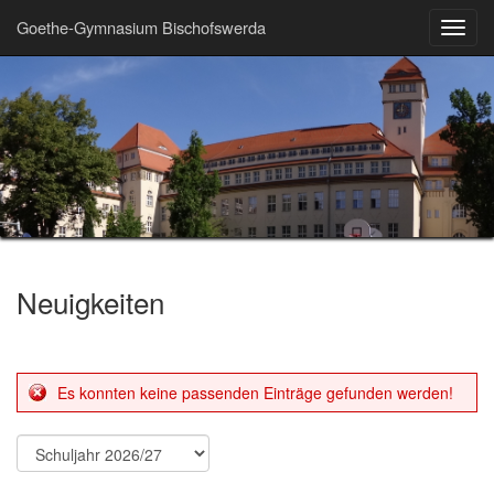
Goethe-Gymnasium Bischofswerda
Toggl
navig
Neuigkeiten
Es konnten keine passenden Einträge gefunden werden!