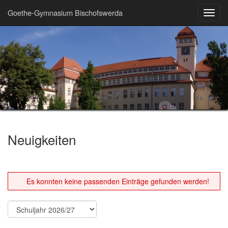
Goethe-Gymnasium Bischofswerda
Toggl
navig
Neuigkeiten
Es konnten keine passenden Einträge gefunden werden!