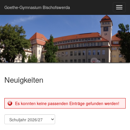
Goethe-Gymnasium Bischofswerda
Toggl
navig
Neuigkeiten
Es konnten keine passenden Einträge gefunden werden!