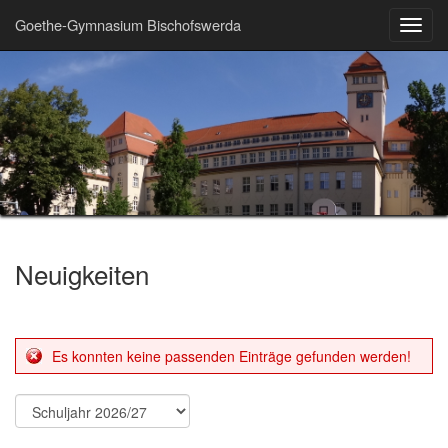
Goethe-Gymnasium Bischofswerda
Toggl
navig
Neuigkeiten
Es konnten keine passenden Einträge gefunden werden!