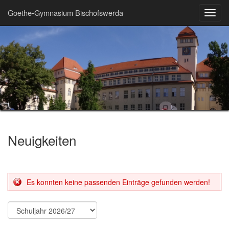
Goethe-Gymnasium Bischofswerda
Toggl
navig
Neuigkeiten
Es konnten keine passenden Einträge gefunden werden!