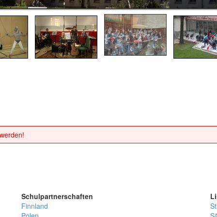
 werden!
Schulpartnerschaften
L
Finnland
St
Polen
Sä