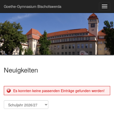
Goethe-Gymnasium Bischofswerda
Toggl
navig
Neuigkeiten
Es konnten keine passenden Einträge gefunden werden!