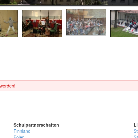
 werden!
Schulpartnerschaften
L
Finnland
St
Polen
Sä