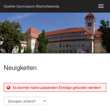
Goethe-Gymnasium Bischofswerda
Toggl
navig
Neuigkeiten
Es konnten keine passenden Einträge gefunden werden!